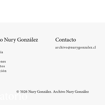
o Nury González
Contacto
archivo@nurygonzalez.cl
ía
ones
tos
ción
atorio
© 2026 Nury González. Archivo Nury González