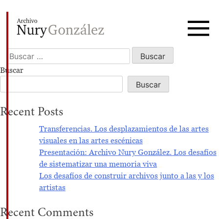
It seems we can’t find what you’re looking for. Perhaps
searching can help.
Nury González
Archivo de obras, exposiciones y documetación
Buscar:
Buscar
Buscar
Recent Posts
Transferencias. Los desplazamientos de las artes
visuales en las artes escénicas
Presentación: Archivo Nury González. Los desafíos
de sistematizar una memoria viva
Los desafíos de construir archivos junto a las y los
artistas
Recent Comments