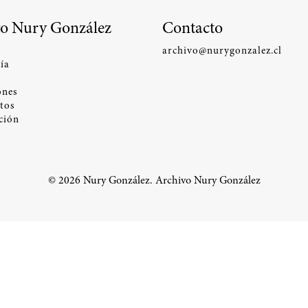
o Nury González
Contacto
archivo@nurygonzalez.cl
ía
ones
tos
ción
© 2026 Nury González. Archivo Nury González