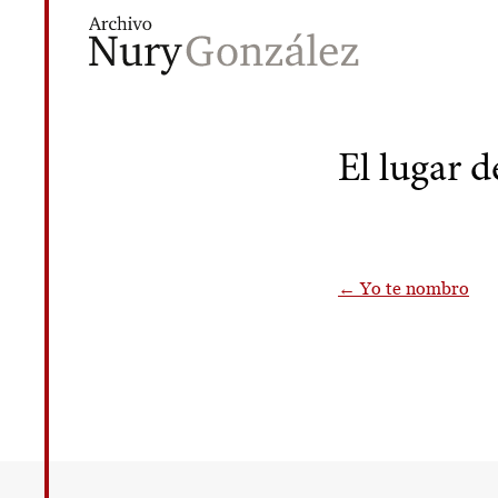
Nury González
Archivo de obras, exposiciones y docume
El lugar d
Navegació
←
Yo te nombro
de
entradas