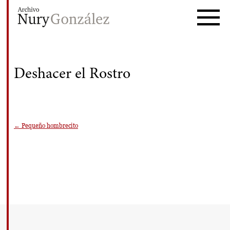
Nury González
Archivo de obras, exposiciones y
documetación
Deshacer el Rostro
Navegación
←
Pequeño hombrecito
de
entradas