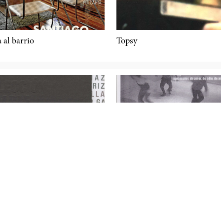
 al barrio
Topsy
n de Arte Contemporáneo
El deseo … nos mueve
ejo Nacional de la Cultura y