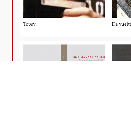
Topsy
De vuelta
Una Manera de Mirar
Colecció
del Cons